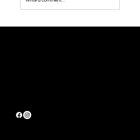
Write a comment...
Encontro de Rede: Conexões que Transformam
Contato
associacaocasadebambaculturaea@gmail.com
Localização
Estr. do Porto Velho, 199 - Cordovil, Rio de Janeiro - RJ, 21012-140
Siga-nos
© 2024 Casa de Bamba Cultura e Arte